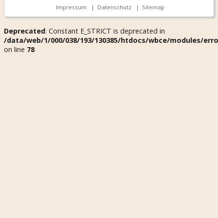
Impressum
|
Datenschutz
|
Sitemap
Deprecated
: Constant E_STRICT is deprecated in
/data/web/1/000/038/193/130385/htdocs/wbce/modules/error
on line
78